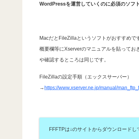
WordPressを運営していくのに必須のソフ
MacだとFileZillaというソフトがおすすめで
概要欄等にXserverのマニュアルを貼っ
や確認するところは同じです。
FileZillaの設定手順（エックスサーバー）
→
https://www.xserver.ne.jp/manual/man_ftp_fi
FFFTPは↓のサイトからダウンロード