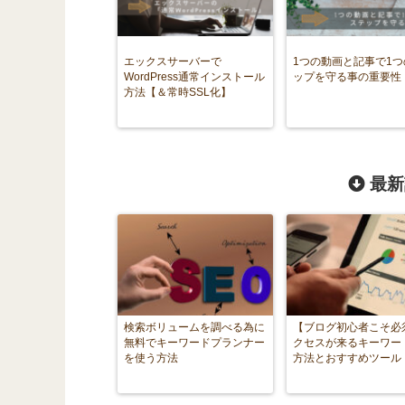
エックスサーバーで
1つの動画と記事で1
WordPress通常インストール
ップを守る事の重要性
方法【＆常時SSL化】
最新
検索ボリュームを調べる為に
【ブログ初心者こそ必
無料でキーワードプランナー
クセスが来るキーワー
を使う方法
方法とおすすめツール