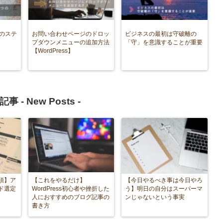
つのステ
お問い合わせページのドロッ
ビジネスの最初は守破離の
プダウンメニューの追加方法
「守」を意識することが重要
【WordPress】
記事 -
New Posts
-
須】ア
【これをやるだけ】
【今日やるべき事は今日やろ
ド選定
WordPress初心者や挫折した
う】明日の自分はスーパーマ
人におすすめのブログ記事の
ンじゃないという事実
書き方