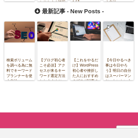
かりやすく説明
1.5】
う方法
最新記事 -
New Posts
-
検索ボリューム
【ブログ初心者
【これをやるだ
【今日やるべき
を調べる為に無
こそ必須】アク
け】WordPress
事は今日やろ
料でキーワード
セスが来るキー
初心者や挫折し
う】明日の自分
プランナーを使
ワード選定方法
た人におすすめ
はスーパーマン
う方法
とおすすめツー
のブログ記事の
じゃないという
ル
書き方
事実