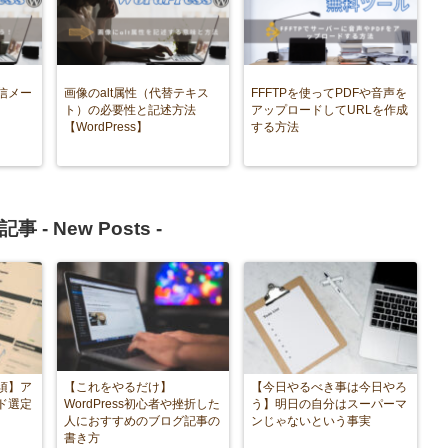
信メー
画像のalt属性（代替テキス
FFFTPを使ってPDFや音声を
ト）の必要性と記述方法
アップロードしてURLを作成
【WordPress】
する方法
記事 -
New Posts
-
須】ア
【これをやるだけ】
【今日やるべき事は今日やろ
ド選定
WordPress初心者や挫折した
う】明日の自分はスーパーマ
人におすすめのブログ記事の
ンじゃないという事実
書き方